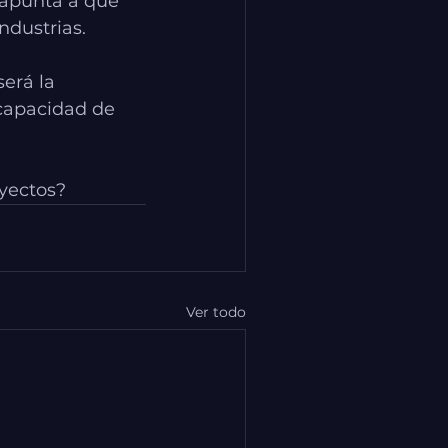
 apunta a que 
ndustrias.
erá la 
capacidad de 
oyectos?
Ver todo