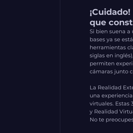
¡Cuidado!
que const
Si bien suena a 
bases ya se est
herramientas cla
siglas en inglés
permiten experim
cámaras junto co
La Realidad Exte
una experiencia
virtuales. Estas
y Realidad Virtu
No te preocupes