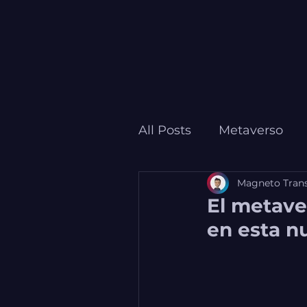
All Posts
Metaverso
Magneto Tran
Realidad Extendida
El metave
en esta n