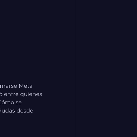
amarse Meta 
ó entre quienes 
Cómo se 
 dudas desde 