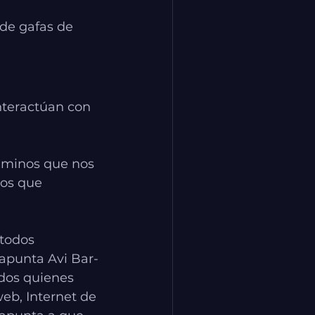
de gafas de 
nteractúan con 
caminos que nos 
os que 
todos 
 apunta Avi Bar-
dos quienes 
web, Internet de 