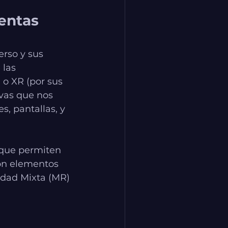
entas 
erso y sus 
las 
o XR (por sus 
vas que nos 
, pantallas, y 
 que permiten 
on elementos 
idad Mixta (MR) 